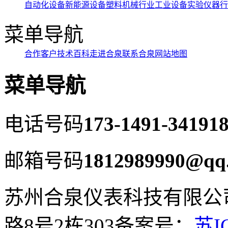
自动化设备
新能源设备
塑料机械行业
工业设备
实验仪器行
菜单导航
合作客户
技术百科
走进合泉
联系合泉
网站地图
菜单导航
电话号码
173-1491-3419
18
邮箱号码
1812989990@qq
苏州合泉仪表科技有限公
路8号2栋303
备案号：
苏I