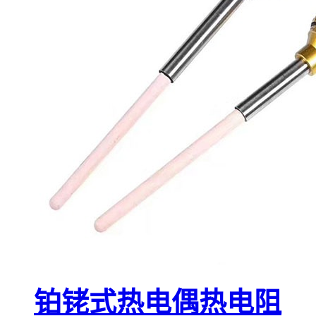
铂铑式热电偶热电阻